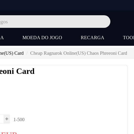
SA
MOEDA DO JOGO
RECARGA
TOO
ne(US) Card
Cheap Ragnarok Online(US) Chaos Phreeoni Card
eoni Card
1-500