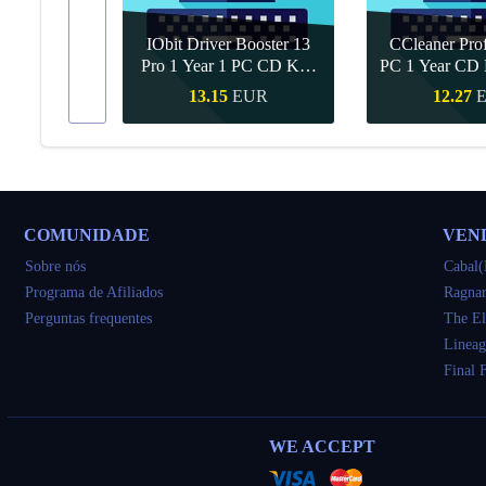
IObit Driver Booster 13
CCleaner Prof
ar Upgrade
Pro 1 Year 1 PC CD Key
PC 1 Year CD 
Global
UR
13.15
EUR
12.27
ápida
Compra rápida
Compra r
COMUNIDADE
VEN
Sobre nós
Cabal(
Programa de Afiliados
Ragnar
Perguntas frequentes
The El
Lineag
Final 
WE ACCEPT