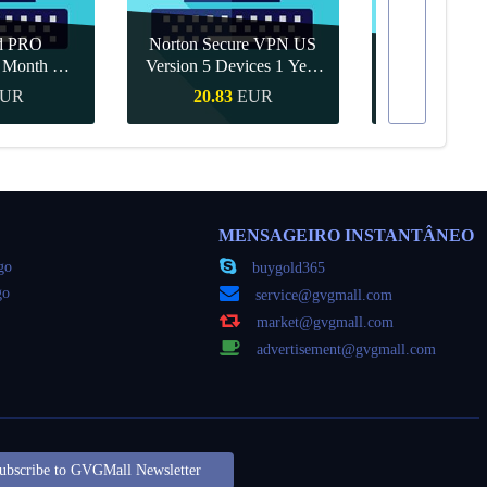
d PRO
Norton Secure VPN US
1 Month CD
Version 5 Devices 1 Year
Canva Pro 1 Y
obal
CD Key
UR
20.83
EUR
9.56
ápida
Compra rápida
Compra 
MENSAGEIRO INSTANTÂNEO
go
buygold365
go
service@gvgmall.com
market@gvgmall.com
advertisement@gvgmall.com
ubscribe to GVGMall Newsletter