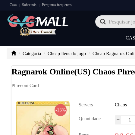
Casa
Sobre nós
Perguntas frequentes
|
|
CA
Categoria
Cheap Itens do jogo
Cheap Ragnarok Onli
Ragnarok Online(US) Chaos Phre
Phreeoni Card
Servers
Chaos
-13%
Quantidade
Preço