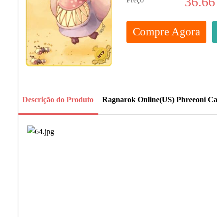
36.66
Compre Agora
Descrição do Produto
Ragnarok Online(US) Phreeoni C