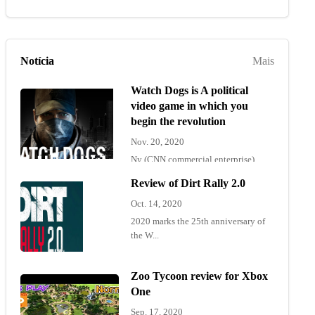
Notícia
Mais
Watch Dogs is A political
video game in which you
begin the revolution
Nov. 20, 2020
Ny (CNN commercial enterprise)
"Wat...
Review of Dirt Rally 2.0
Oct. 14, 2020
2020 marks the 25th anniversary of
the W...
Zoo Tycoon review for Xbox
One
Sep. 17, 2020