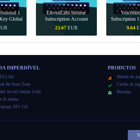
essional 1
ElevenLabs lifetime
Voicemo
Key Global
Subscription Account
Subscription 
Key Gl
EUR
23.67
EUR
9.64
E
ápida
Compra rápida
Compra r
DA IMPERDÍVEL
PRODUTOS
EU) Alz
Moeda do jo
ok Re:Start Zeny
Cartão de jo
der Scroll Online Gold
Recarga
e II Adena
Fantasy XIV Gil
S