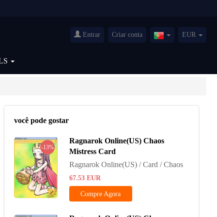
Entrar
Criar conta
EUR
Portugal(Portuguê
LS
você pode gostar
Ragnarok Online(US) Chaos
-13%
Mistress Card
Ragnarok Online(US) / Card / Chaos
67.53
EUR
Compre Agora