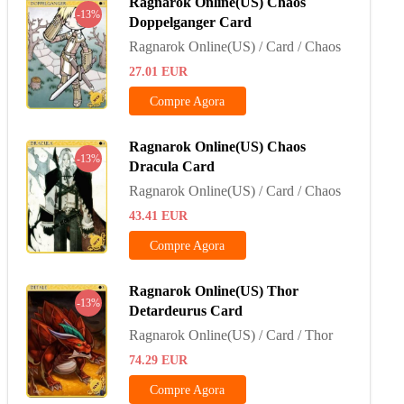
Ragnarok Online(US) Chaos
-13%
Doppelganger Card
Ragnarok Online(US) / Card / Chaos
27.01
EUR
Compre Agora
Ragnarok Online(US) Chaos
-13%
Dracula Card
Ragnarok Online(US) / Card / Chaos
43.41
EUR
Compre Agora
Ragnarok Online(US) Thor
-13%
Detardeurus Card
Ragnarok Online(US) / Card / Thor
74.29
EUR
Compre Agora